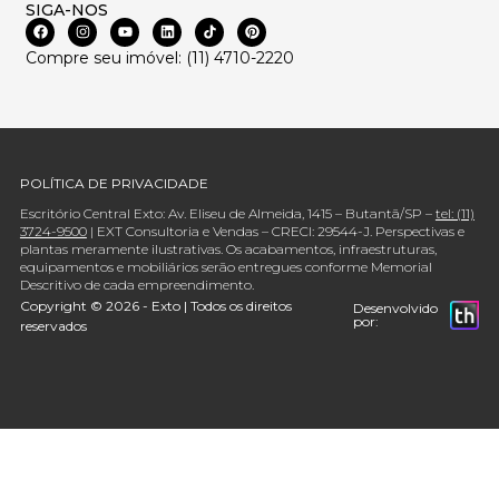
SIGA-NOS
Compre seu imóvel: (11) 4710-2220
POLÍTICA DE PRIVACIDADE
Escritório Central Exto: Av. Eliseu de Almeida, 1415 – Butantã/SP –
tel: (11)
3724-9500
| EXT Consultoria e Vendas – CRECI: 29544-J. Perspectivas e
plantas meramente ilustrativas. Os acabamentos, infraestruturas,
equipamentos e mobiliários serão entregues conforme Memorial
Descritivo de cada empreendimento.
Copyright © 2026 - Exto | Todos os direitos
Desenvolvido
por:
reservados