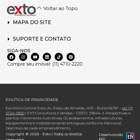
Voltar ao Topo
MAPA DO SITE
SUPORTE E CONTATO
SIGA-NOS
Compre seu imóvel: (11) 4710-2220
POLÍTICA DE PRIVACIDADE
Escritório Central Exto: Av. Eliseu de Almeida, 1415 – Butantã/SP –
tel: (11)
3724-9500
| EXT Consultoria e Vendas – CRECI: 29544-J. Perspectivas e
plantas meramente ilustrativas. Os acabamentos, infraestruturas,
equipamentos e mobiliários serão entregues conforme Memorial
Descritivo de cada empreendimento.
Copyright © 2026 - Exto | Todos os direitos
Desenvolvido
por:
reservados