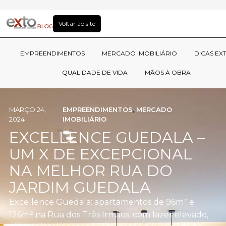
Voltar ao site
EMPREENDIMENTOS
MERCADO IMOBILIÁRIO
DICAS EX
QUALIDADE DE VIDA
MÃOS À OBRA
MARÇO 24,
EMPREENDIMENTOS
,
MERCADO
2024
IMOBILIÁRIO
EXCELLENCE GUEDALA –
UM X DE EXCEPCIONAL
NA MELHOR RUA DO
JARDIM GUEDALA
Excellence Guedala: apartamentos de 96m² e
126m² na Rua dos Três Irmãos, com lazer elevado,