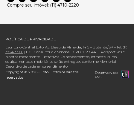
Compre seu imóvel: (11) 4710-2220
POLÍTICA DE PRIVACIDADE
Escritório Central Exto: Av. Eliseu de Almeida, 1415 – Butantã/SP –
tel: (11)
3724-9500
| EXT Consultoria e Vendas – CRECI: 29544-J. Perspectivas e
plantas meramente ilustrativas. Os acabamentos, infraestruturas,
equipamentos e mobiliários serão entregues conforme Memorial
Descritivo de cada empreendimento.
Copyright © 2026 - Exto | Todos os direitos
Desenvolvido
por:
reservados