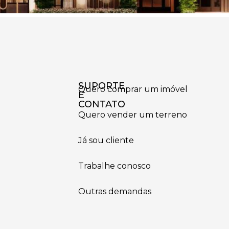
SUPORTE
Quero comprar um imóvel
E
CONTATO
Quero vender um terreno
Já sou cliente
Trabalhe conosco
Outras demandas