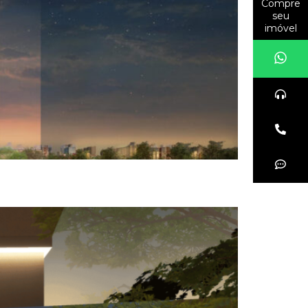
Compre
seu
imóvel