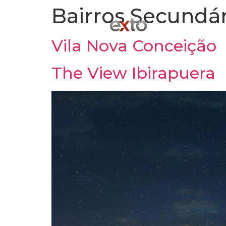
Bairros Secundár
Vila Nova Conceição
The View Ibirapuera