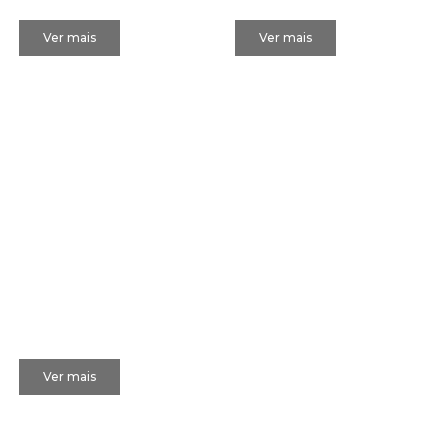
Caribbean
Adesso Office
Ver mais
Ver mais
Ekoara
Ver mais