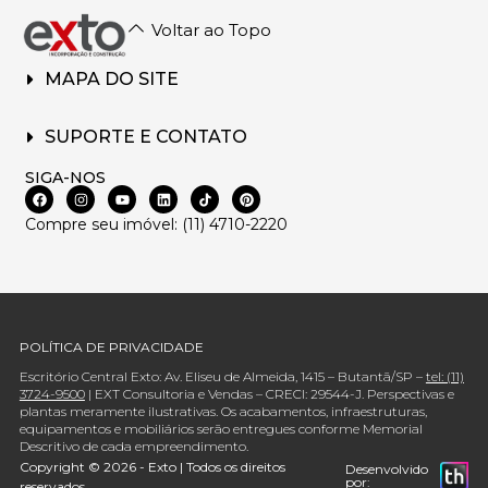
Voltar ao Topo
MAPA DO SITE
SUPORTE E CONTATO
SIGA-NOS
Compre seu imóvel: (11) 4710-2220
POLÍTICA DE PRIVACIDADE
Escritório Central Exto: Av. Eliseu de Almeida, 1415 – Butantã/SP –
tel: (11)
3724-9500
| EXT Consultoria e Vendas – CRECI: 29544-J. Perspectivas e
plantas meramente ilustrativas. Os acabamentos, infraestruturas,
equipamentos e mobiliários serão entregues conforme Memorial
Descritivo de cada empreendimento.
Copyright © 2026 - Exto | Todos os direitos
Desenvolvido
por:
reservados