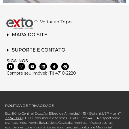
Voltar ao Topo
MAPA DO SITE
SUPORTE E CONTATO
SIGA-NOS
Compre seu imóvel: (11) 4710-2220
POLÍTICA DE PRIVACIDADE
Escritório Central Exto: Av. Eliseu de Almeida, 1415 – Butantã/SP –
tel: (11)
3724-9500
| EXT Consultoria e Vendas – CRECI: 29544-J. Perspectivas e
plantas meramente ilustrativas. Os acabamentos, infraestruturas,
equipamentos e mobiliários serão entregues conforme Memorial