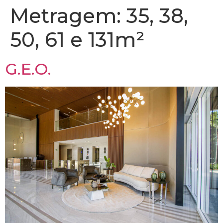
Metragem:
35, 38,
50, 61 e 131m²
G.E.O.