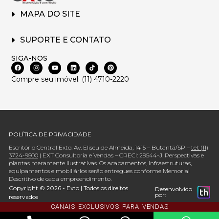
MAPA DO SITE
SUPORTE E CONTATO
SIGA-NOS
Compre seu imóvel: (11) 4710-2220
POLÍTICA DE PRIVACIDADE
Escritório Central Exto: Av. Eliseu de Almeida, 1415 – Butantã/SP –
tel: (11)
3724-9500
| EXT Consultoria e Vendas – CRECI: 29544-J. Perspectivas e
plantas meramente ilustrativas. Os acabamentos, infraestruturas,
equipamentos e mobiliários serão entregues conforme Memorial
Descritivo de cada empreendimento.
Copyright © 2026 - Exto | Todos os direitos
Desenvolvido
por:
reservados
CANAIS EXCLUSIVOS PARA VENDAS