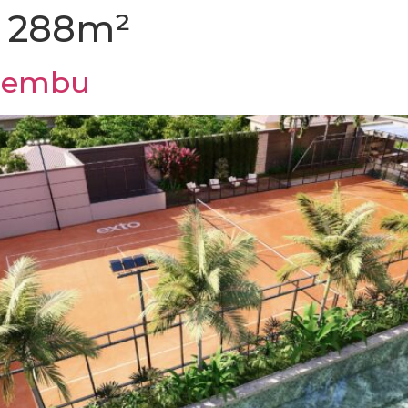
e 288m²
caembu