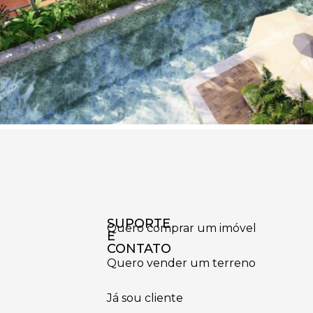
SUPORTE
Quero comprar um imóvel
E
CONTATO
Quero vender um terreno
Já sou cliente