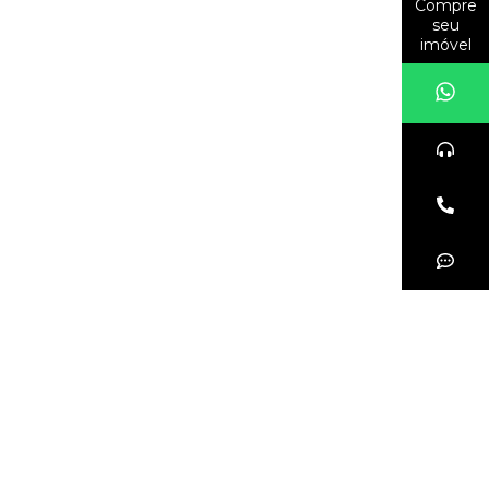
Compre
seu
imóvel