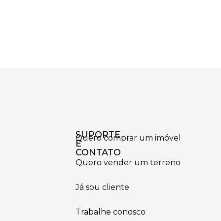
SUPORTE
Quero comprar um imóvel
E
CONTATO
Quero vender um terreno
Já sou cliente
Trabalhe conosco