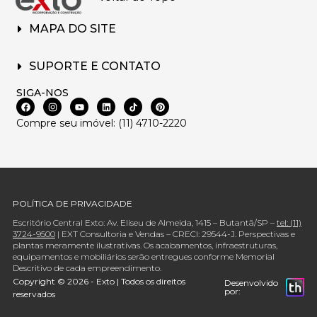
MAPA DO SITE
SUPORTE E CONTATO
SIGA-NOS
Compre seu imóvel: (11) 4710-2220
POLÍTICA DE PRIVACIDADE
Escritório Central Exto: Av. Eliseu de Almeida, 1415 – Butantã/SP –
tel: (11)
3724-9500
| EXT Consultoria e Vendas – CRECI: 29544-J. Perspectivas e
plantas meramente ilustrativas. Os acabamentos, infraestruturas,
equipamentos e mobiliários serão entregues conforme Memorial
Descritivo de cada empreendimento.
Copyright © 2026 - Exto | Todos os direitos
Desenvolvido
por:
reservados