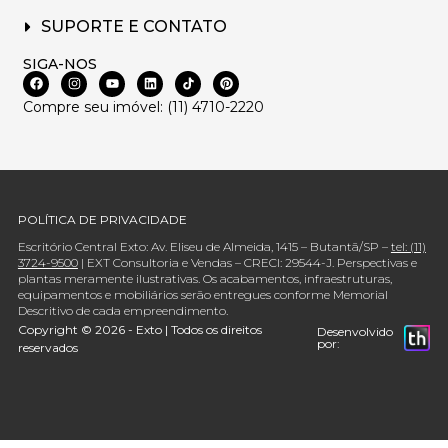
SUPORTE E CONTATO
SIGA-NOS
Compre seu imóvel: (11) 4710-2220
POLÍTICA DE PRIVACIDADE
Escritório Central Exto: Av. Eliseu de Almeida, 1415 – Butantã/SP –
tel: (11)
3724-9500
| EXT Consultoria e Vendas – CRECI: 29544-J. Perspectivas e
plantas meramente ilustrativas. Os acabamentos, infraestruturas,
equipamentos e mobiliários serão entregues conforme Memorial
Descritivo de cada empreendimento.
Copyright © 2026 - Exto | Todos os direitos
Desenvolvido
por:
reservados