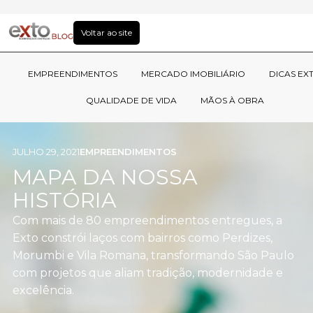
Voltar ao site
EMPREENDIMENTOS
MERCADO IMOBILIÁRIO
DICAS EX
QUALIDADE DE VIDA
MÃOS À OBRA
JULHO 29, 2021
EMPREENDIMENTOS
MAPA DA NOSSA
HISTÓRIA
Com mais de 80 empreendimentos entregues, a
Exto constrói laços com bairros como Perdizes,
Morumbi e Vila Romana, transformando São Paulo
com projetos que aliam tradição, modernidade e
excelência.