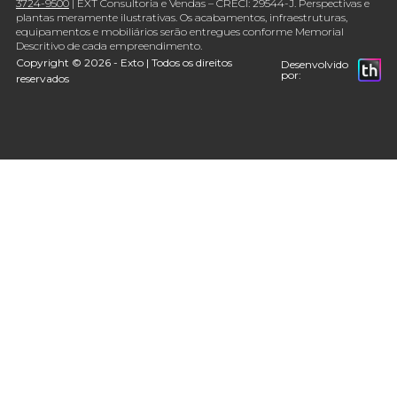
3724-9500
| EXT Consultoria e Vendas – CRECI: 29544-J. Perspectivas e
plantas meramente ilustrativas. Os acabamentos, infraestruturas,
equipamentos e mobiliários serão entregues conforme Memorial
Descritivo de cada empreendimento.
Copyright © 2026 - Exto | Todos os direitos
Desenvolvido
por:
reservados