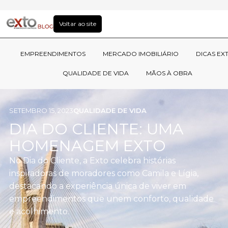
Voltar ao site
EMPREENDIMENTOS
MERCADO IMOBILIÁRIO
DICAS EX
QUALIDADE DE VIDA
MÃOS À OBRA
SETEMBRO 15, 2023
QUALIDADE DE VIDA
DIA DO CLIENTE: UMA
HOMENAGEM EXTO
No Dia do Cliente, a Exto celebra histórias
inspiradoras de moradores como Camila e Lígia,
destacando a experiência única de viver em
empreendimentos que unem conforto, qualidade
e acolhimento.