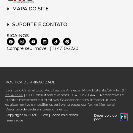
MAPA DO SITE
SUPORTE E CONTATO
SIGA-NOS
Compre seu imóvel: (11) 4710-2220
POLÍTICA DE PRIVACIDADE
Escritório Central Exto: Av. Eliseu de Almeida, 1415 – Butantã/SP –
tel: (11)
3724-9500
| EXT Consultoria e Vendas – CRECI: 29544-J. Perspectivas e
plantas meramente ilustrativas. Os acabamentos, infraestruturas,
equipamentos e mobiliários serão entregues conforme Memorial
Descritivo de cada empreendimento.
Copyright © 2026 - Exto | Todos os direitos
Desenvolvido
por:
reservados