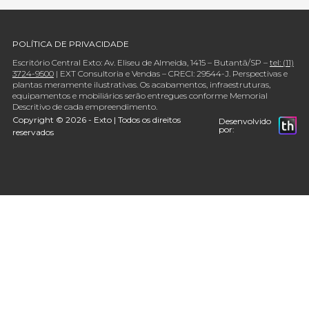
POLÍTICA DE PRIVACIDADE
Escritório Central Exto: Av. Eliseu de Almeida, 1415 – Butantã/SP –
tel: (11)
3724-9500
| EXT Consultoria e Vendas – CRECI: 29544-J. Perspectivas e
plantas meramente ilustrativas. Os acabamentos, infraestruturas,
equipamentos e mobiliários serão entregues conforme Memorial
Descritivo de cada empreendimento.
Copyright © 2026 - Exto | Todos os direitos
Desenvolvido
por:
reservados