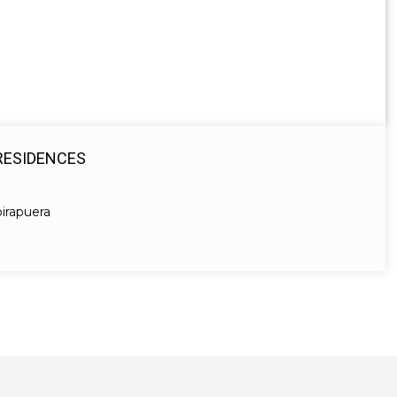
 RESIDENCES
birapuera