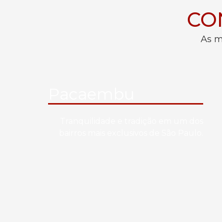
CO
As m
Pacaembu
Tranquilidade e tradição em um dos
bairros mais exclusivos de São Paulo.