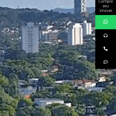
Compre
seu
imóvel