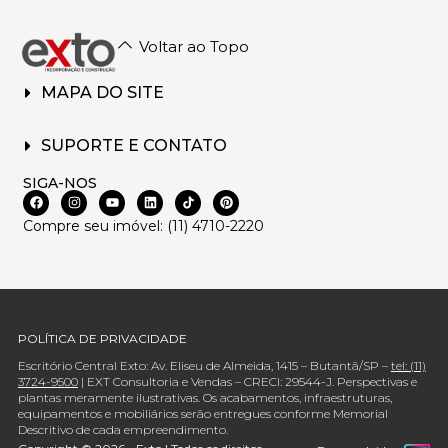
Voltar ao Topo
MAPA DO SITE
SUPORTE E CONTATO
SIGA-NOS
Compre seu imóvel: (11) 4710-2220
POLÍTICA DE PRIVACIDADE
Escritório Central Exto: Av. Eliseu de Almeida, 1415 – Butantã/SP –
tel: (11)
3724-9500
| EXT Consultoria e Vendas – CRECI: 29544-J. Perspectivas e
plantas meramente ilustrativas. Os acabamentos, infraestruturas,
equipamentos e mobiliários serão entregues conforme Memorial
Descritivo de cada empreendimento.