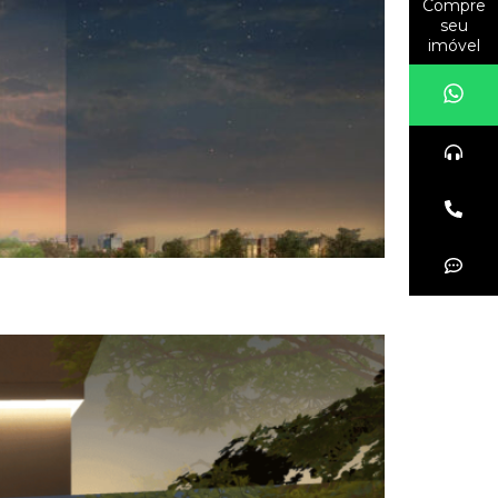
Compre
seu
imóvel