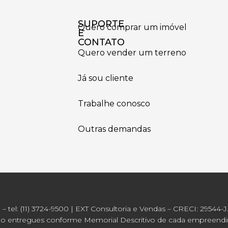
SUPORTE
Quero comprar um imóvel
E
CONTATO
Quero vender um terreno
Já sou cliente
Trabalhe conosco
Outras demandas
P –
tel: (11) 3724-9500
| EXT Consultoria e Vendas – CRECI: 29544-J.
erão entregues conforme Memorial Descritivo de cada empreend