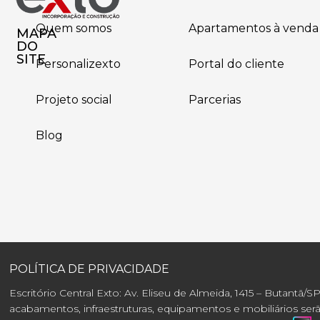
Quem somos
Apartamentos à venda
MAPA
DO
SITE
Personalizexto
Portal do cliente
Projeto social
Parcerias
Blog
POLÍTICA DE PRIVACIDADE
Escritório Central Exto: Av. Eliseu de Almeida, 1415 – Butantã/S
acabamentos, infraestruturas, equipamentos e mobiliários s