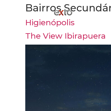
Bairros Secundár
Higienópolis
The View Ibirapuera